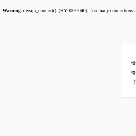
Warning
: mysqli_connect(): (HY000/1040): Too many connections 
错
错误
【