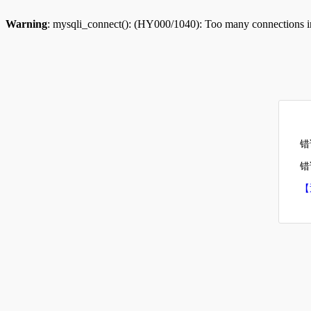
Warning
: mysqli_connect(): (HY000/1040): Too many connections 
错
错误
【